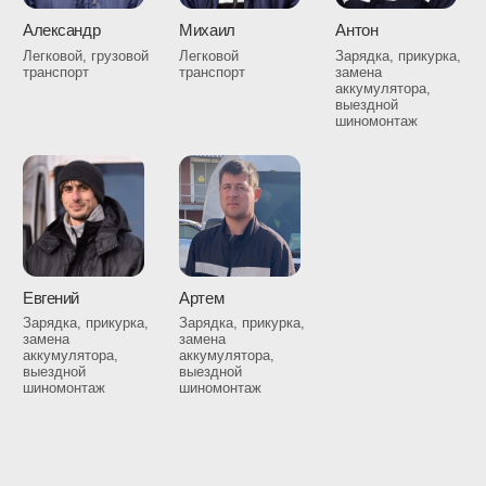
Полноценный
автосервис
на колесах
Каждый автомобиль оснащен профессиональным
оборудованием для оказания техпомощи на месте. Решим
вашу проблему без дополнительных поездок по городу
В вашем районе
минимум 2 экипажа