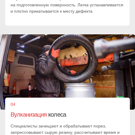
Удобные способы оплаты
Оплачивайте услуги наличными, по QR-коду или по карте
через терминал. Выдаем акт выполненных работ и кассовый
чек с QR-кодом. Работаем с юрлицами, с НДС
Наличными
По карте
Безнал с НДС
Долями