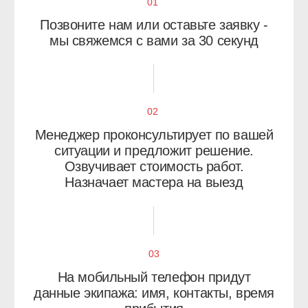
Аэропорт
Восточное Дегунино
Беговой
Головинский район
Бескудниковский район
Дмитровский район
Войковский район
Западное Дегунино
Коптево
Сокол
Левобережный
Тимирязевский район
Молжаниновский район
Ховрино
Савёловский район
Хорошёвский район
Бирюлёво Восточное
Зябликово
Бирюлёво Западное
Москворечье-Сабурово
Братеево
Нагатино-Садовники
Даниловский район
Нагатинский Затон
Донской район
Царицыно
Чертаново Северное
Нагорный район
Чертаново Центральное
Орехово-Борисово
Чертаново Южное
Северное
Орехово-Борисово Южное
Внуково
Можайский район
Дорогомилово
Ново-Переделкино
Крылатское
Очаково-Матвеевское
Кунцево
Тропарёво-Никулино