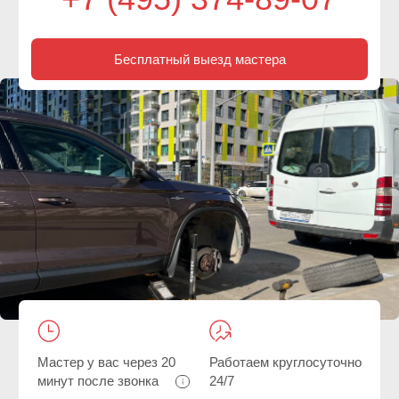
Мастер у вас через 20
Работаем круглосуточно
минут после звонка
24/7
Бесплатный выезд
При себе все
сразу после
необходимые
обращения
инструменты
Главная
/
Услуги
/ Ремонт грыжи на шине легкового авто