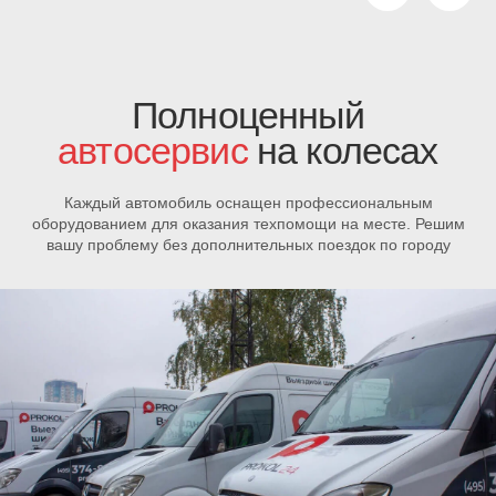
Проблемы с
автомобилем?
Позвоните
нам
— мы
проконсультируем
и найдем решение