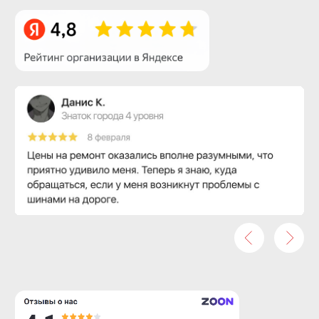
Alfa Romeo
Citroen
Audi
Fiat
Bentley
Jaguar
BMW
Land Rover
Mercedes-Benz
Renault
Opel
Skoda
Peugeot
Volkswagen
Porsche
Volvo
Acura
Isuzu
Daihatsu
Lexus
Honda
Mazda
Infiniti
Isuzu
Lexus
Isuzu
Mazda
Lexus
Mazda
Aurus
УАЗ
Lada
Москвич
ГАЗ
Hyundai
Kia
Daewoo
SsangYong