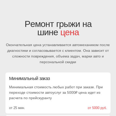
выездной
шиномонтаж
Евгений
Артем
Зарядка, прикурка,
Зарядка, прикурка,
замена
замена
аккумулятора,
аккумулятора,
выездной
выездной
шиномонтаж
шиномонтаж