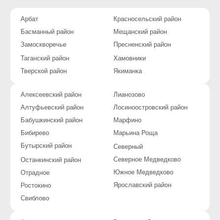
Акции и скидки
Где мы работаем
КОНТАКТЫ
г. Москва, 2-я Магистральная ул. 16
+7 (495) 374-89-07
ГРАФИК РАБОТЫ
Круглосуточно. Без выходных
Политика конфиденциальности
Услуги оказывает:
ИП Комченков Д.Ю.
ОГРНИП 317502400060355
ИНН 507560379701
© Все права защищены.
Информация на данном сайте носит исключительно
ознакомительный характер, ни при каких условиях не
является публичной офертой, определяемой
положениями Статьи 437 Гражданского кодекса РФ.