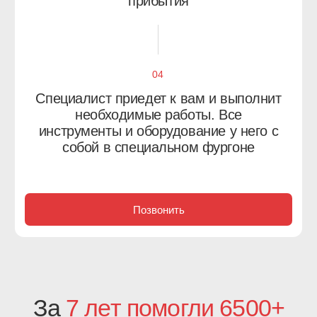
Филёвский Парк
Проспект Вернадского
Фили-Давыдково
Раменки
Солнцево
Куркино
Покровское-Стрешнево
Митино
Северное Тушино
Строгино
Щукино
Хорошёво-Мнёвники
Южное Тушино
Богородское
Гольяново
Вешняки
Ивановское
Восточный
Измайлово
Восточное Измайлово
Косино-Ухтомский
Метрогородок
Преображенское
Новогиреево
Северное Измайлово
Новокосино
Соколиная Гора
Перово
Сокольники
Выхино-Жулебино
Лефортово
Капотня
Люблино
Кузьминки
Марьино
Некрасовка
Рязанский район
Нижегородский район
Текстильщики
Печатники
Южнопортовый район