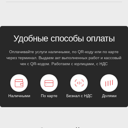
Грыжа на колесе
Шишка на колесе
Понравилось как работают парни из
Выражаю огромную благодарность
сервиса Прокол! Поставили мне кордовую
специалисту Алексею! На колесе 
заплатку, когда убирали грыжу с колеса.
радиальная грыжа, долго мучался 
Полгода езжу - все четко!
хотел новые колеса уже покупать.
Сотрудник справился даже с такой
тяжелой ситуацией. Шину не спуска
отлично!