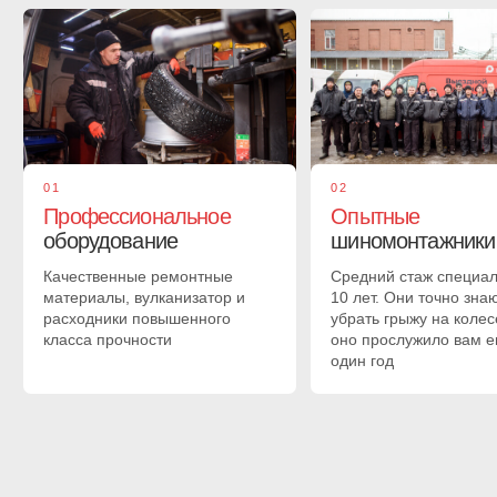
02
Вскрытие грыжи
и подбор материала
Механик проведет осмотр, чтобы понять есть ли разрыв
корда шины. Зачистит и разметит область прокола.
Затем подбирается заплатка на резину по таблице
03
Установка латки
на шину
Внутренняя сторона колеса зачищается, доводится до
шероховатости и обезжиривается. Затем наносится клей
на подготовленную поверхность. Латка устанавливается
и плотно прикатывается к месту дефекта