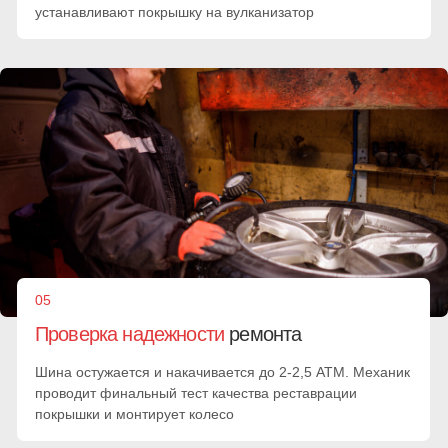
Собственный штат
квалифицированных
мастеров
Женя
Олег
Алексей
Легковой
Легковой
Легковые ТС.
транспорт.
транспорт.
Мотошиномонтаж
Проколы
Сменить покрышки
Александр
Михаил
Антон
Легковой, грузовой
Легковой
Зарядка, прикурка,
транспорт
транспорт
замена
аккумулятора,