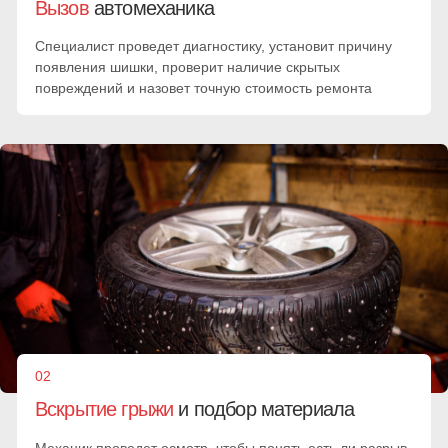
05
Проверка надежности
ремонта
Шина остужается и накачивается до 2-2,5 АТМ. Механик
проводит финальный тест качества реставрации
покрышки и монтирует колесо
Ремонт грыжи на
шине
цена
Окончательная цена устанавливается автомехаником после
диагностики и согласовывается с клиентом. Она зависит от
сложности повреждения, объема задач, марки авто и
персональной скидки
Минимальный заказ
Минимальная стоимость любых работ при заказе. При
переходе стоимости автоуслуг за 5000₽ цена идет из
расчета по прейскуранту
от 25 мин.
от 5000 руб.