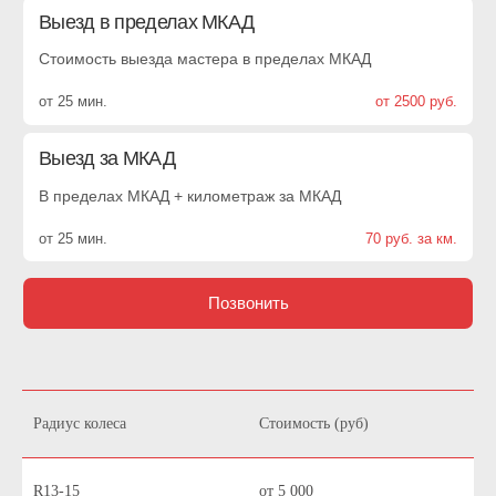
Этапы работы
01
Позвоните нам или оставьте заявку -
мы свяжемся с вами за 30 секунд
02
Менеджер проконсультирует по вашей
ситуации и предложит решение.
Озвучивает стоимость работ.
Назначает мастера на выезд
Радиус колеса
Стоимость (руб)
03
На мобильный телефон придут
данные экипажа: имя, контакты, время
R13-15
от 5 000