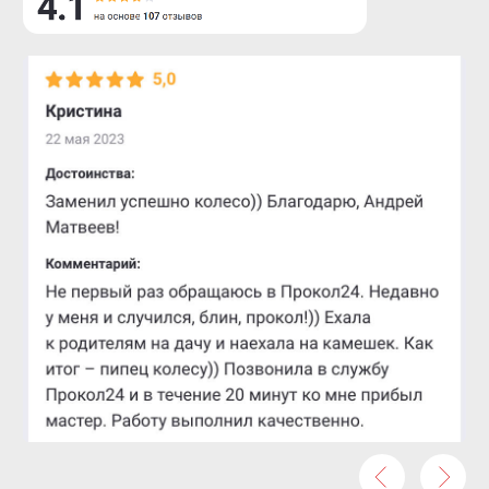
BYD
Exeed
Changan
FAW
Changfeng
Geely
Chery
Lifan
Omoda
Great Wall
Zotye
Haval
JAC
Chevrolet
GM
Dodge
Ford
Chrysler
Cadillac
Jeep
Hummer
Ответы на часто
задаваемые
вопросы