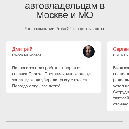
Академический район
Коньково
Гагаринский район
Котловка
Зюзино
Ломоносовский район
Обручевский район
Черёмушки
Северное Бутово
Южное Бутово
Тёплый Стан
Ясенево
Балашиха
Зеленоград
Видное
Королёв
Долгопрудный‌
Красногорск
Люберцы
Реутов
Мытищи
Химки
Одинцово
Щербинка
Учитываем особенности
вашего автомобиля
Работаем с большинством марок автомобилей
Европа
Япония
Россия
Корея
Китай
Америка