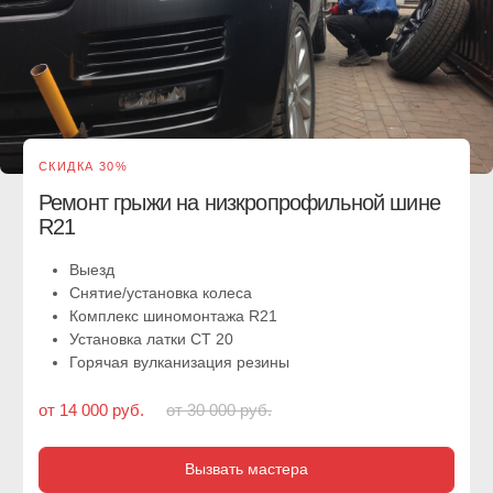
СКИДКА 30%
Ремонт грыжи шины на
внедорожнике R18
Выезд
Снятие/установка колеса
Комплекс шиномонтажа R18
Установка латки СТ 20
Горячая вулканизация
от 12 000 руб.
от 28 000 руб.
Вызвать мастера
Заметили элементы грыжи
на колесе?
Не выкидывайте шину!
Есть шанс ее
отремонтировать
Бригада техпомощи приедет на место поломки и
восстановит корд в покрышке за 20-30 минут