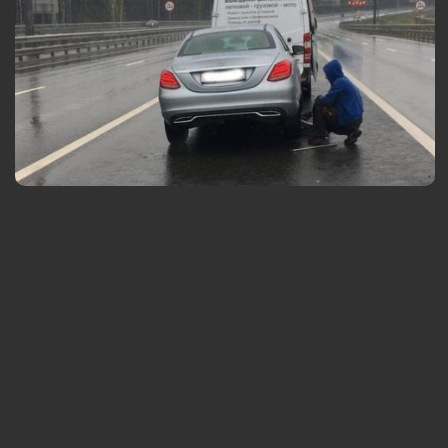
Выезд службы помощи на место происшествия
Выезд в 
Шиномонтаж. Замена колес на автомобиле
Замена р
Любой ра
Обслужив
внедоро
Скидки о
Вызвать мастера