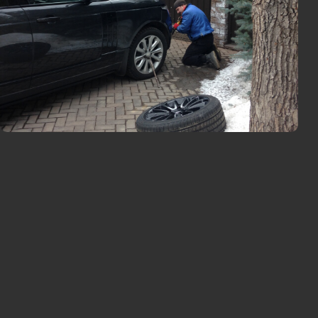
удобное вам место и время
езины, смена шин и балансировка
диус и тип колеса
аем легковые автомобили и
жники
т 2 авто
Вызвать мастера