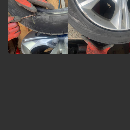
Выезд экипажа техпомощи в
Королев
Шиномонтаж. При необходимости — поменяем
резину на запасную
Ремонт прокола или пореза шины на месте
Вызвать мастера