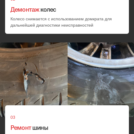
полного износа протектора
Перейти
Перейти
Все услуги
Мобильный шиномонтаж в
Крылатском:
цены
Окончательная стоимость услуг устанавливается мастером
на месте ремонта и согласовывается с клиентом. Она
зависит от сложности повреждения, объема работ, марки
автомобиля и персональной скидки
Диагностика
Проверка износа резины
Проверка герметичности шины
от 25 минут
от 1000 руб.