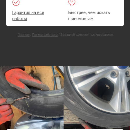
СКИДКА 25%
Ремонт прокола или пореза шины
Выезд экипажа техпомощи в Крылатское
Шиномонтаж. При необходимости — поменяем
резину на запасную
Ремонт прокола или пореза шины на месте
Выезд — Бесплатно
Пакеты — в подарок
от 3000 руб.
от 4000 руб.
Вызвать мастера