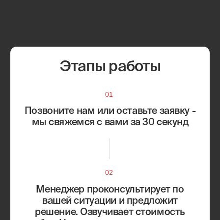
Восточное Измайлово
Косино-Ухтомский
Метрогородок
Преображенское
Новогиреево
Северное Измайлово
Новокосино
Соколиная Гора
Перово
Сокольники
Выхино-Жулебино
Лефортово
Капотня
Люблино
Кузьминки
Марьино
Некрасовка
Рязанский район
Нижегородский район
Текстильщики
Печатники
Южнопортовый район
Академический район
Коньково
Гагаринский район
Котловка
Зюзино
Ломоносовский район
Обручевский район
Черёмушки
Северное Бутово
Южное Бутово
Тёплый Стан
Ясенево
Балашиха
Зеленоград
Видное
Королёв
Долгопрудный‌
Красногорск
Люберцы
Реутов