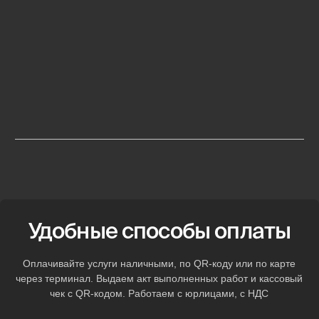
R20
от 12 500
R21
от 13 000
R22
от 13 000
Полноценный
автосервис
на колесах
Каждый автомобиль оснащен профессиональным
оборудованием для оказания техпомощи на месте. Решим
вашу проблему без дополнительных поездок по городу