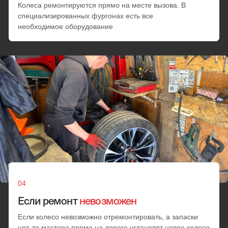
Замена шин
Замена датчика давления шин
Переобувка
Ремонт колеса
от 25 минут
от 3000 руб.
Установка запаски
Замена колес
Если шину нельзя починить, мастер установит
запаску
от 25 минут
от 3000 руб.
Минимальный заказ
Минимальная стоимость любых работ при заказе. При
переходе стоимости услуг за 2500₽ цена идет из
расчета по прейскуранту
от 25 минут
от 3000 руб.
Выезд за МКАД
В пределах МКАД + километраж за МКАД
от 25 минут
70 руб. за км.