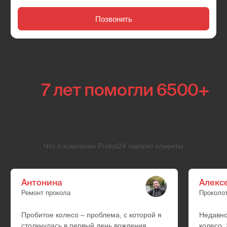
Daihatsu
Lexus
Honda
Mazda
Infiniti
Isuzu
Lexus
Isuzu
Mazda
Lexus
Mazda
Aurus
УАЗ
Lada
Москвич
ГАЗ
Hyundai
Kia
Daewoo
SsangYong
BYD
Exeed
Changan
FAW
Changfeng
Geely
Chery
Lifan
Omoda
Great Wall
Zotye
Haval
JAC
Chevrolet
GM
Dodge
Ford
Chrysler
Cadillac