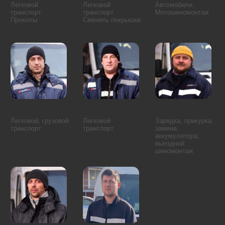
Таганский район
Хамовники
Тверской район
Якиманка
Алексеевский район
Лианозово
Алтуфьевский район
Лосиноостровский район
Бабушкинский район
Марфино
Бибирево
Марьина Роща
Бутырский район
Северный
Северное Медведково
Останкинский район
Южное Медведково
Отрадное
Ярославский район
Ростокино
Свиблово
Аэропорт
Восточное Дегунино
Беговой
Головинский район
Бескудниковский район
Дмитровский район
Войковский район
Западное Дегунино
Коптево
Сокол
Левобережный
Тимирязевский район
Молжаниновский район
Ховрино
Савёловский район
Хорошёвский район
Бирюлёво Восточное
Зябликово
Бирюлёво Западное
Москворечье-Сабурово