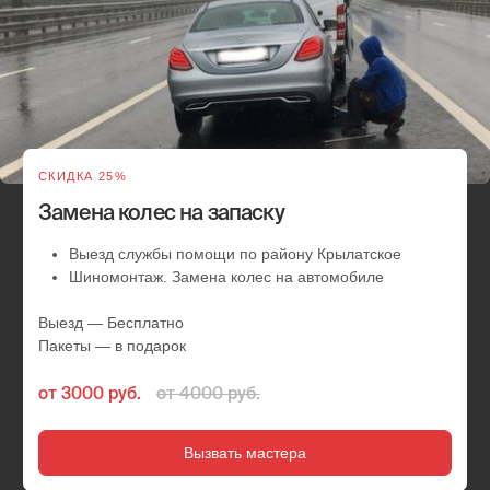
Сезонная смена шин у вас дома
или в офисе
Выезд в удобное вам место и время
Замена резины, смена шин и балансировка
Любой радиус и тип колеса
Обслуживаем легковые автомобили и внедорожники
Скидки от 2 авто
Выезд — Бесплатно
Пакеты — в подарок
от 5 500 руб.
от 6000 руб.
Вызвать мастера
Круглосуточный
шиномонтаж - это
забота
о вашем комфорте