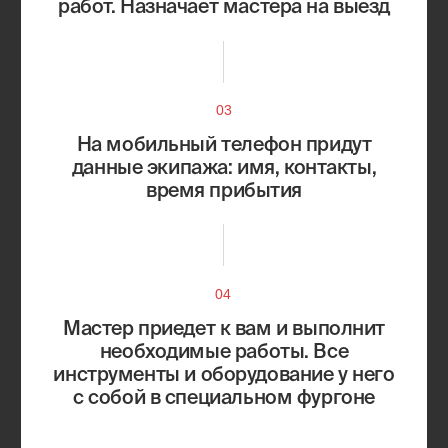
Мытищи
Химки
Одинцово
Щербинка
Учитываем особенности
вашего автомобиля
Работаем с большинством марок автомобилей
Европа
Япония
Россия
Корея
Китай
Америка
Alfa Romeo
Citroen
Audi
Fiat
Bentley
Jaguar
BMW
Land Rover
Mercedes-Benz
Renault
Opel
Skoda
Peugeot
Volkswagen
Porsche
Volvo
Acura
Isuzu