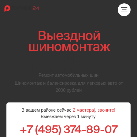
Выездной
шиномонтаж
в районе
Крылатское
Ремонт автомобильных шин
Шиномонтаж и балансировка для легковых авто от
2000 рублей
В вашем районе сейчас
2 мастера
|
,
звоните!
Выезжаем через 1 минуту
+7 (495) 374-89-07
Бесплатный выезд мастера