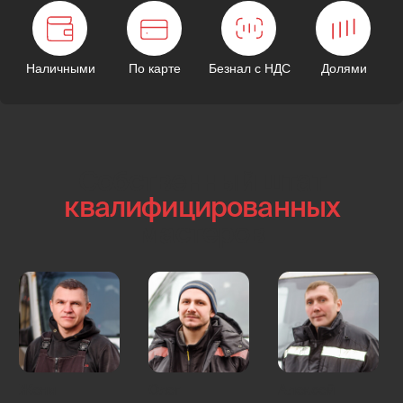
В вашем районе
минимум 2 экипажа
Специалист уже в вашем районе и выедет к вам
через 1 минуту после звонка.
ЦАО
СВАО
САО
ЮАО
ЗАО
СЗАО
ВАО
ЮВАО
ЮЗАО
Московская область
Арбат
Красносельский район
Басманный район
Мещанский район
Замоскворечье
Пресненский район