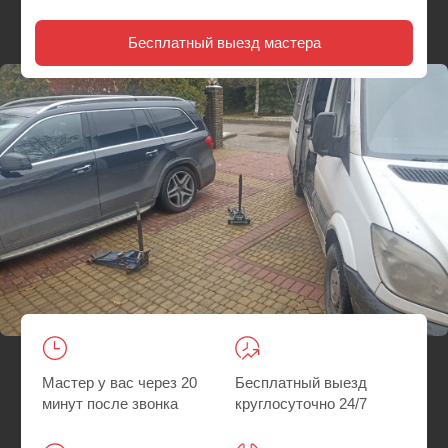
Мастер у вас через 20
Бесплатный выезд
минут после звонка
круглосуточно 24/7
Гарантия на все
Быстрее, чем искать
работы
шиномонтаж
Главная
/
Где мы работаем
/ Выездной шиномонтаж Крылатское