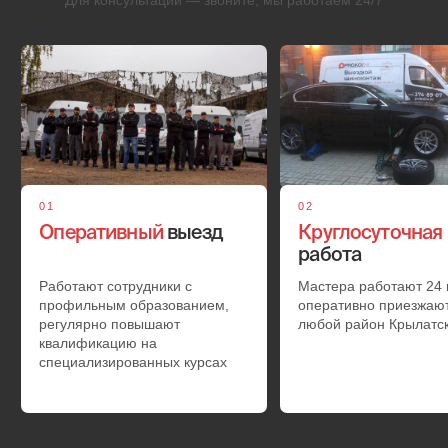
02
Демонтаж
колес
Колесо снимается с использованием домкрата для
дальнейшей диагностики неисправностей
03
Ремонт
шины
Колеса ремонтируются прямо на месте вызова. В
специализированных фургонах есть все
необходимое оборудование