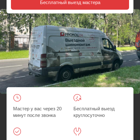
Мастер у вас через 20
Бесплатный выезд
минут после звонка
круглосуточно
Гарантия на все
Быстрее, чем искать
работы
шиномонтаж
Главная
/
Где мы работаем
/ Выездной шиномонтаж у
метро Бауманская