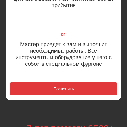
Европа
Япония
Россия
Корея
Китай
Америка
Alfa Romeo
Citroen
Audi
Fiat
Bentley
Jaguar
BMW
Land Rover
Mercedes-Benz
Renault
Opel
Skoda
Peugeot
Volkswagen
Porsche
Volvo
Acura
Isuzu
Daihatsu
Lexus
Honda
Mazda
Infiniti
Isuzu
Lexus
Isuzu
Mazda
Lexus
Mazda
Aurus
УАЗ
Lada
Москвич
ГАЗ