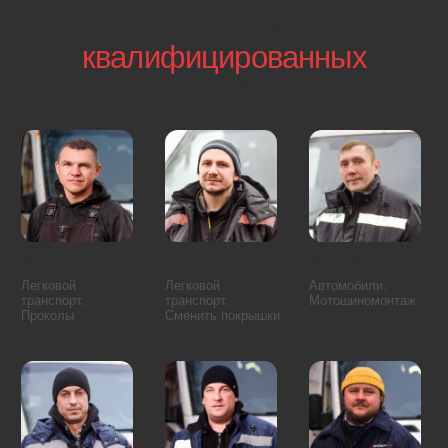
В вашем районе
минимум 2 экипажа
Специалист уже в вашем районе и выедет к вам
через 1 минуту после звонка.
ЦАО
СВАО
САО
ЮАО
ЗАО
СЗАО
ВАО
ЮВАО
ЮЗАО
Московская область
Арбат
Красносельский район
Басманный район
Мещанский район
Замоскворечье
Пресненский район
Таганский район
Хамовники
Тверской район
Якиманка
Алексеевский район
Лианозово
Алтуфьевский район
Лосиноостровский район
Бабушкинский район
Марфино
Бибирево
Марьина Роща
Бутырский район
Северный
Северное Медведково
Останкинский район
Южное Медведково
Отрадное
Ярославский район
Ростокино