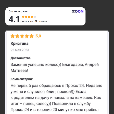
Проблемы с
автомобилем?
Позвоните
нам
— мы
проконсультируем
и найдем решение
Оператор поможет определить суть проблемы и
предложит варианты решения
+7 (495) 374-89-07
Или свяжитесь с нами в Telegram:
Написать в Telegram
МЕНЮ
Услуги