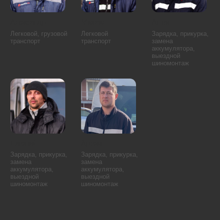
Свиблово
Аэропорт
Восточное Дегунино
Беговой
Головинский район
Бескудниковский район
Дмитровский район
Войковский район
Западное Дегунино
Коптево
Сокол
Левобережный
Тимирязевский район
Молжаниновский район
Ховрино
Савёловский район
Хорошёвский район
Бирюлёво Восточное
Зябликово
Бирюлёво Западное
Москворечье-Сабурово
Братеево
Нагатино-Садовники
Даниловский район
Нагатинский Затон
Донской район
Царицыно
Чертаново Северное
Нагорный район
Чертаново Центральное
Орехово-Борисово
Чертаново Южное
Северное
Орехово-Борисово Южное
Внуково
Можайский район
Дорогомилово
Ново-Переделкино