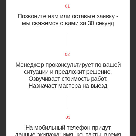
Нижегородский район
Текстильщики
Печатники
Южнопортовый район
Академический район
Коньково
Гагаринский район
Котловка
Зюзино
Ломоносовский район
Обручевский район
Черёмушки
Северное Бутово
Южное Бутово
Тёплый Стан
Ясенево
Балашиха
Зеленоград
Видное
Королёв
Долгопрудный‌
Красногорск
Люберцы
Реутов
Мытищи
Химки
Одинцово
Щербинка
Учитываем особенности
вашего автомобиля
Работаем с большинством марок автомобилей