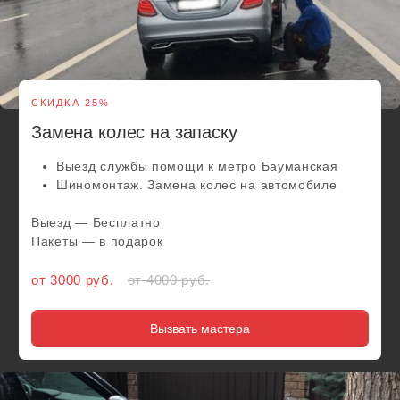
Выезд в удобное вам место и время
Замена резины, смена шин и балансировка
Любой радиус и тип колеса
Обслуживаем легковые автомобили и внедорожники
Скидки от 2 авто
Выезд — Бесплатно
Пакеты — в подарок
от 5 500 руб.
от 6000 руб.
Вызвать мастера
Круглосуточный
шиномонтаж - это
забота о
вашем комфорте
Для консультации — звоните, мы работаем 24/7