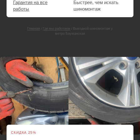
СКИДКА 25%
Ремонт прокола или пореза шины
Выезд экипажа техпомощи по Бауманскому району
Шиномонтаж. При необходимости — поменяем
резину на запасную
Ремонт прокола или пореза шины на месте
Выезд — Бесплатно
Пакеты — в подарок
от 3000 руб.
от 4000 руб.
Вызвать мастера