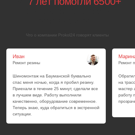
Hyundai
Kia
Daewoo
SsangYong
BYD
Exeed
Changan
FAW
Changfeng
Geely
Chery
Lifan
Omoda
Great Wall
Zotye
Haval
JAC
Chevrolet
GM
Dodge
Ford
Chrysler
Cadillac
Jeep
Hummer
Ответы на часто
задаваемые
вопросы