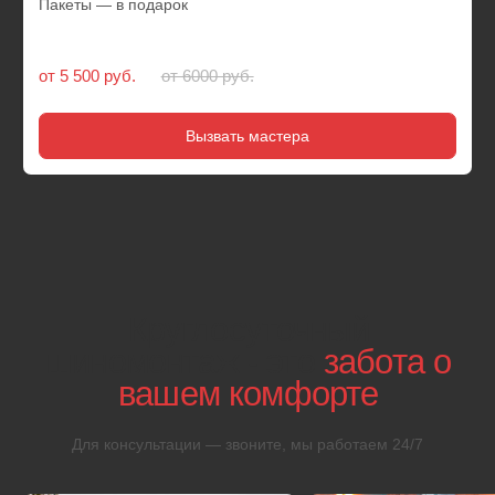
01
Авторемонт с выездом
на место
Мобильный шиномонтаж у метро Бауманская оказывает
квалифицированную помощь без посещения
стационарного сервиса
02