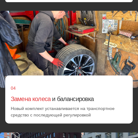
Установка запаски
Замена колес
Если шину нельзя починить, мастер установит
запаску
от 25 минут
от 3000 руб.
Минимальный заказ
Минимальная стоимость любых работ при заказе. При
переходе стоимости услуг за 2500₽ цена идет из
расчета по прейскуранту
от 25 минут
от 3000 руб.
Выезд за МКАД
В пределах МКАД + километраж за МКАД
от 25 минут
70 руб. за км.
Позвонить
Смена шин