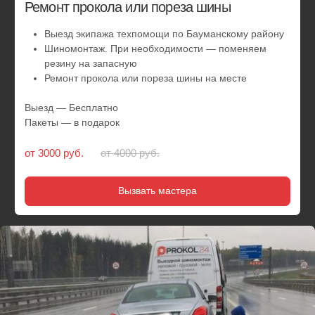
СКИДКА 25%
Замена колес на запаску
Выезд службы помощи к метро Бауманская
Шиномонтаж. Замена колес на автомобиле
Выезд — Бесплатно
Пакеты — в подарок
от 3000 руб.
от 4000 руб.
Вызвать мастера
СКИДКА 10%
Сезонная смена шин у вас дома или
в офисе