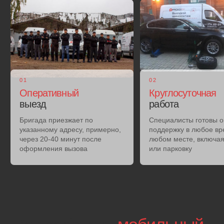
Передвижной
шиномонтаж
Специалисты аккуратно снимают покрышки с машины,
используя профессиональный домкрат и
специализированные инструменты
03
Ремонт
шины
Специалисты выполняют высокоточный ремонт колеса
на дороге с применением проверенных методов и
материалов