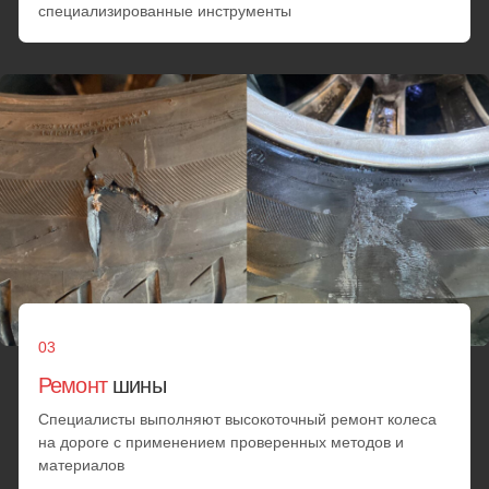
Все услуги
Мобильный шиномонтаж
у метро Бауманская:
цены
Окончательная стоимость устанавливается механиком на
месте и согласовывается с клиентом. Она зависит от
сложности повреждения, объема задач, марки автомобиля
и персональной скидки
Диагностика
Проверка износа резины
Проверка герметичности шины
от 25 минут
от 1000 руб.
Замена шин
Замена датчика давления шин
Переобувка
Ремонт колеса
от 25 минут
от 3000 руб.