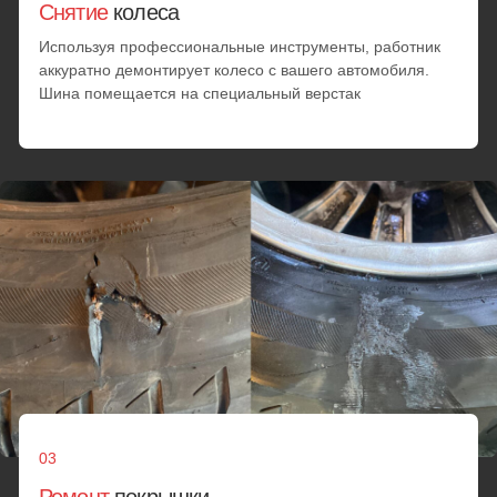
полного износа протектора
Перейти
Перейти
Все услуги
Мобильный шиномонтаж
метро Орехово-Борисово:
цены
Окончательная стоимость устанавливается механиком на
месте и согласовывается с клиентом. Она зависит от
сложности повреждения, объема задач, марки автомобиля
и персональной скидки
Диагностика
Проверка износа резины
Проверка герметичности шины
от 25 минут
от 1000 руб.