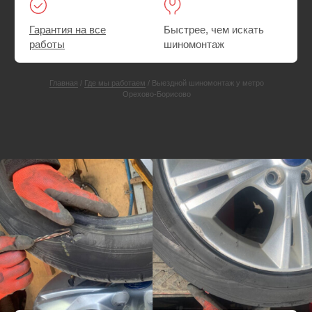
СКИДКА 25%
Ремонт прокола или пореза шины
Выезд экипажа техпомощи у Орехово-Борисово
Шиномонтаж. При необходимости — поменяем
резину на запасную
Ремонт прокола или пореза шины на месте
Выезд — Бесплатно
Пакеты — в подарок
от 3000 руб.
от 4000 руб.
Вызвать мастера