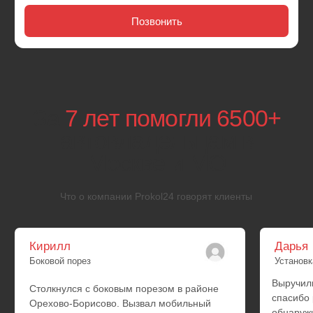
Infiniti
Isuzu
Lexus
Isuzu
Mazda
Lexus
Mazda
Aurus
УАЗ
Lada
Москвич
ГАЗ
Hyundai
Kia
Daewoo
SsangYong
BYD
Exeed
Changan
FAW
Changfeng
Geely
Chery
Lifan
Omoda
Great Wall
Zotye
Haval
JAC
Chevrolet
GM
Dodge
Ford
Chrysler
Cadillac
Jeep
Hummer