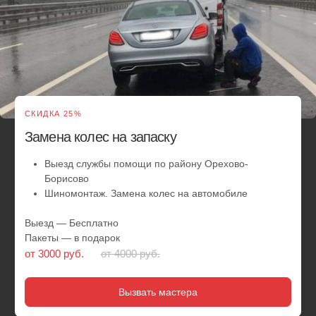
Сезонная смена шин у вас дома или
в офисе
Выезд в удобное вам место и время
Замена резины, смена шин и балансировка
Любой радиус и тип колеса
Обслуживаем легковые автомобили и внедорожники
Скидки от 2 авто
Выезд — Бесплатно
Пакеты — в подарок
от 5 500 руб.
от 6000 руб.
Вызвать мастера
Круглосуточный
шиномонтаж - это
забота о
вашем комфорте