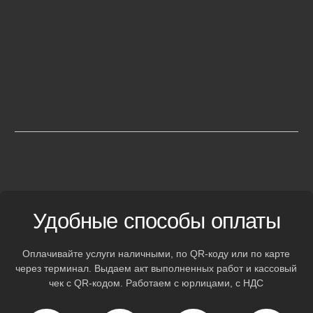
R20
от 12 500
R21
от 13 000
R22
от 13 000
Полноценный
автосервис
на колесах
Каждый автомобиль оснащен профессиональным
оборудованием для оказания техпомощи на месте. Решим
вашу проблему без дополнительных поездок по городу