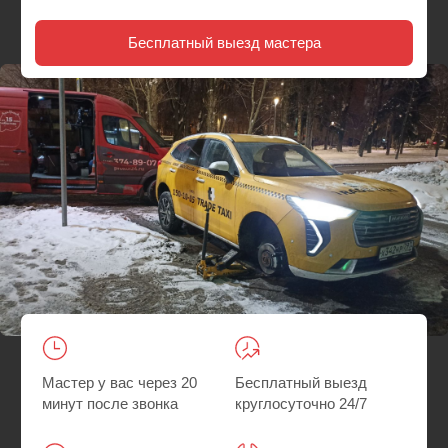
Мастер у вас через 20
Бесплатный выезд
минут после звонка
круглосуточно 24/7
Гарантия на все
Быстрее, чем искать
работы
шиномонтаж
Главная
/
Где мы работаем
/ Выездной шиномонтаж у метро
Орехово-Борисово