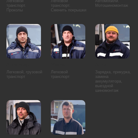
Тверской район
Якиманка
Алексеевский район
Лианозово
Алтуфьевский район
Лосиноостровский район
Бабушкинский район
Марфино
Бибирево
Марьина Роща
Бутырский район
Северный
Северное Медведково
Останкинский район
Южное Медведково
Отрадное
Ярославский район
Ростокино
Свиблово
Аэропорт
Восточное Дегунино
Беговой
Головинский район
Бескудниковский район
Дмитровский район
Войковский район
Западное Дегунино
Коптево
Сокол
Левобережный
Тимирязевский район
Молжаниновский район
Ховрино
Савёловский район
Хорошёвский район
Бирюлёво Восточное
Зябликово
Бирюлёво Западное
Москворечье-Сабурово
Братеево
Нагатино-Садовники
Даниловский район
Нагатинский Затон