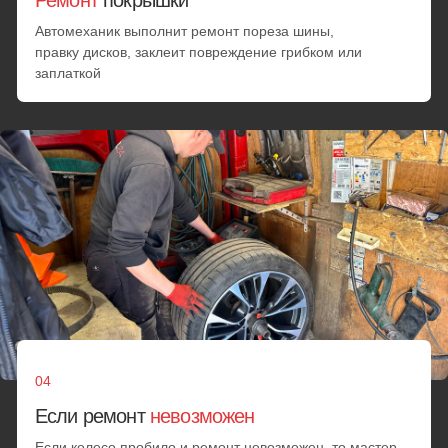
Замена шин
Замена датчика давления шин
Переобувка
Ремонт колеса
от 25 минут
от 3000 руб.
Установка запаски
Замена колес
Если шину нельзя починить, мастер установит
запаску
от 25 минут
от 3000 руб.
Минимальный заказ
Минимальная стоимость любых работ при заказе. При
переходе стоимости услуг за 2500₽ цена идет из
расчета по прейскуранту
от 25 минут
от 3000 руб.
Выезд за МКАД
В пределах МКАД + километраж за МКАД
от 25 минут
70 руб. за км.