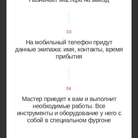
Одинцово
Щербинка
Учитываем особенности
вашего автомобиля
Работаем с большинством марок автомобилей
Европа
Япония
Россия
Корея
Китай
Америка
Alfa Romeo
Citroen
Audi
Fiat
Bentley
Jaguar
BMW
Land Rover
Mercedes-Benz
Renault
Opel
Skoda
Peugeot
Volkswagen
Porsche
Volvo
Acura
Isuzu
Daihatsu
Lexus
Honda
Mazda