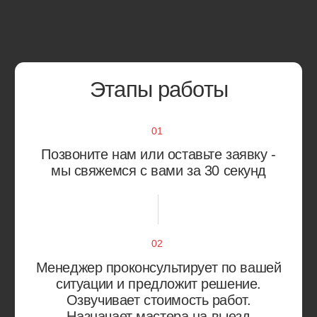
Метрогородок
Преображенское
Новогиреево
Северное Измайлово
Новокосино
Соколиная Гора
Перово
Сокольники
Выхино-Жулебино
Лефортово
Капотня
Люблино
Кузьминки
Марьино
Некрасовка
Рязанский район
Нижегородский район
Текстильщики
Печатники
Южнопортовый район
Академический район
Коньково
Гагаринский район
Котловка
Зюзино
Ломоносовский район
Обручевский район
Черёмушки
Северное Бутово
Южное Бутово
Тёплый Стан
Ясенево
Балашиха
Зеленоград
Видное
Королёв
Долгопрудный‌
Красногорск
Люберцы
Реутов
Мытищи
Химки