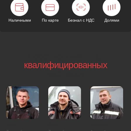
В вашем районе
минимум 2 экипажа
Специалист уже в вашем районе и выедет к вам
через 1 минуту после звонка.
ЦАО
СВАО
САО
ЮАО
ЗАО
СЗАО
ВАО
ЮВАО
ЮЗАО
Московская область
Арбат
Красносельский район
Басманный район
Мещанский район
Замоскворечье
Пресненский район
Таганский район
Хамовники