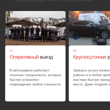
02
Снятие
колеса
Используя профессиональные инструменты, работник
аккуратно демонтирует колесо с вашего автомобиля.
Шина помещается на специальный верстак
03
Ремонт
покрышки
Автомеханик выполнит ремонт пореза шины,
правку дисков, заклеит повреждение грибком или
заплаткой