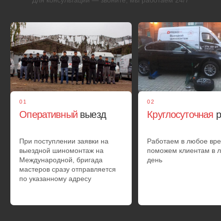
02
Шиномонтаж
на выезд
· Подкачка или замена шины
· Грузовой шиномонтаж 24 часа в сутки
· Ремонт мото колес
03
Ремонт
бескамерных шин
Автомеханик произведет диагностику колеса.
Цена ремонта бокового пореза или прокола зависит от
типа повреждения покрышки