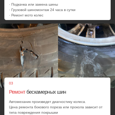
Шиномонтаж на выезд на
Международной:
цены
Стоимость работ зависит от множества факторов.
Уточните цены по телефону*
Диагностика
Проверка износа резины
Проверка герметичности шины
от 25 минут
от 1000 руб.
Замена шин
Замена датчика давления шин
Переобувка
Ремонт колеса
от 25 минут
от 3000 руб.
Установка запаски