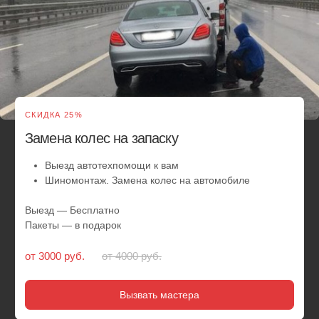
Сезонная смена шин у вас дома или
в офисе
Выезд в удобное вам место и время
Замена резины, смена шин и балансировка
Любой радиус и тип резины
Обслуживаем легковые автомобили и внедорожники
Скидки от 2 авто
Выезд — Бесплатно
Пакеты — в подарок
от 5 500 руб.
от 6000 руб.
Вызвать мастера
Шиномонтаж
круглосуточный- это
забота
о вашем комфорте