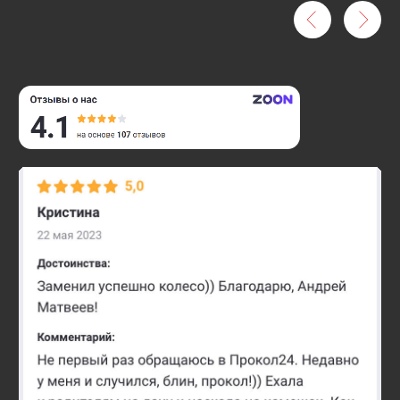
Проблемы с
автомобилем?
Позвоните
нам
— мы
проконсультируем
и найдем решение