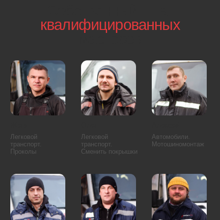
В вашем районе
минимум 2 экипажа
Специалист уже в вашем районе и выедет к вам
через 1 минуту после звонка.
ЦАО
СВАО
САО
ЮАО
ЗАО
СЗАО
ВАО
ЮВАО
ЮЗАО
Московская область
Арбат
Красносельский район
Басманный район
Мещанский район
Замоскворечье
Пресненский район
Таганский район
Хамовники
Тверской район
Якиманка
Алексеевский район
Лианозово
Алтуфьевский район
Лосиноостровский район
Бабушкинский район
Марфино
Бибирево
Марьина Роща
Бутырский район
Северный