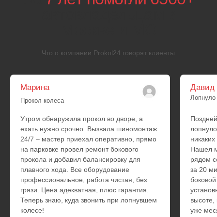
Lada
Москвич
ГАЗ
Hyundai
Kia
Daewoo
SsangYong
BYD
Exeed
Changan
FAW
Changfeng
Geely
Chery
Lifan
Omoda
Great Wall
Zotye
Haval
JAC
Chevrolet
GM
Dodge
Ford
Chrysler
Cadillac
Jeep
Hummer
Ответы на часто
задаваемые
вопросы