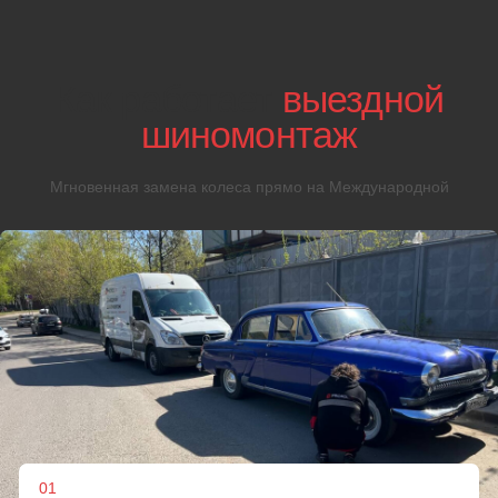
04
Если ремонт колес
невозможен
При отсутствии возможности отремонтировать колесо,
специалист заменит его на запасное или купит для вас
покрышку нужного радиуса
05
Монтаж
колес