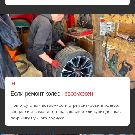
Замена колес
Если шину нельзя починить, мастер установит
запаску
от 25 минут
от 3000 руб.
Минимальный заказ
Минимальная стоимость любых работ при заказе. При
переходе стоимости услуг за 2500₽ цена идет из
расчета по прейскуранту
от 25 минут
от 3000 руб.
Выезд за МКАД
В пределах МКАД + километраж за МКАД.
от 25 минут
70 руб. за км.
Позвонить
Смена шин