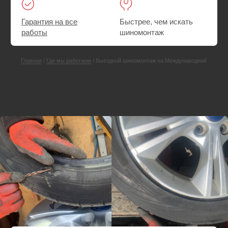
СКИДКА 25%
Ремонт прокола или пореза шины
Выезд автотехпомощи на Международную
Шиномонтаж. При необходимости — поменяем
шины на запасные
Ремонт прокола или пореза шины на месте
Выезд — Бесплатно
Пакеты — в подарок
от 3000 руб.
от 4000 руб.
Вызвать мастера