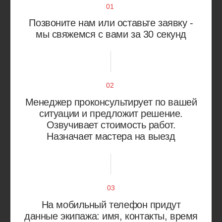
Кузьминки
Марьино
Некрасовка
Рязанский район
Нижегородский район
Текстильщики
Печатники
Южнопортовый район
Академический район
Коньково
Гагаринский район
Котловка
Зюзино
Ломоносовский район
Обручевский район
Черёмушки
Северное Бутово
Южное Бутово
Тёплый Стан
Ясенево
Балашиха
Зеленоград
Видное
Королёв
Долгопрудный‌
Красногорск
Люберцы
Реутов
Мытищи
Химки
Одинцово
Щербинка
Учитываем особенности
вашего автомобиля