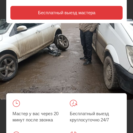
Мастер у вас через 20
Бесплатный выезд
минут после звонка
круглосуточно 24/7
Гарантия на все
Быстрее, чем искать
работы
шиномонтаж
Главная
/
Где мы работаем
/ Выездной шиномонтаж на Международной