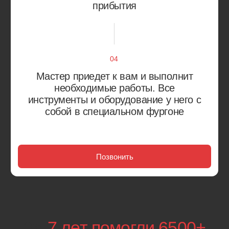
Работаем с большинством марок автомобилей
Европа
Япония
Россия
Корея
Китай
Америка
Alfa Romeo
Citroen
Audi
Fiat
Bentley
Jaguar
BMW
Land Rover
Mercedes-Benz
Renault
Opel
Skoda
Peugeot
Volkswagen
Porsche
Volvo
Acura
Isuzu
Daihatsu
Lexus
Honda
Mazda
Infiniti
Isuzu
Lexus
Isuzu
Mazda
Lexus
Mazda
Aurus
УАЗ