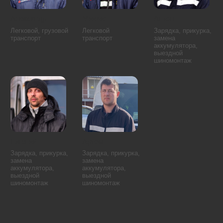
Северное Медведково
Останкинский район
Южное Медведково
Отрадное
Ярославский район
Ростокино
Свиблово
Аэропорт
Восточное Дегунино
Беговой
Головинский район
Бескудниковский район
Дмитровский район
Войковский район
Западное Дегунино
Коптево
Сокол
Левобережный
Тимирязевский район
Молжаниновский район
Ховрино
Савёловский район
Хорошёвский район
Бирюлёво Восточное
Зябликово
Бирюлёво Западное
Москворечье-Сабурово
Братеево
Нагатино-Садовники
Даниловский район
Нагатинский Затон
Донской район
Царицыно
Чертаново Северное
Нагорный район
Чертаново Центральное
Орехово-Борисово
Чертаново Южное
Северное
Орехово-Борисово Южное