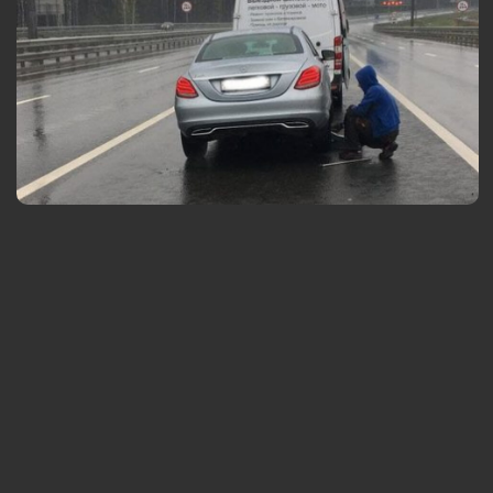
Выезд службы помощи по району Некрасовка
Выезд в 
Шиномонтаж. Замена колес на автомобиле
Замена р
Любой ра
Обслужи
внедоро
Скидки о
Вызвать мастера