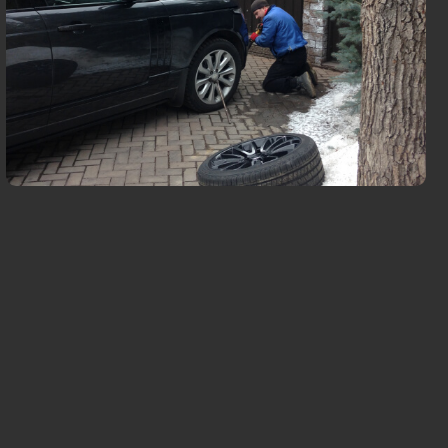
удобное вам место и время
езины, смена шин и балансировка
диус и тип колеса
ваем легковые автомобили и
жники
т 2 авто
Вызвать мастера