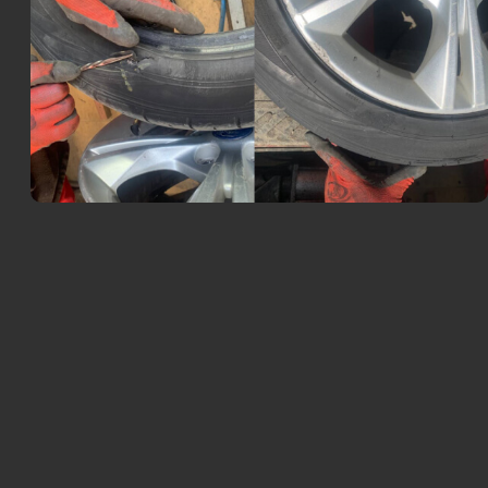
Выезд экипажа техпомощи в Некрасовку
Шиномонтаж. При необходимости — поменяем
резину на запасную
Ремонт прокола или пореза шины на месте
Вызвать мастера