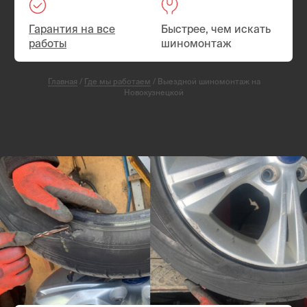
СКИДКА 25%
Ремонт прокола или пореза шины
Выезд экипажа техпомощи на Новокузнецкой
Шиномонтаж. При необходимости — поменяем
резину на запасную
Ремонт прокола или пореза шины на месте
Выезд — Бесплатно
Пакеты — в подарок
от 3000 руб.
от 4000 руб.
Вызвать мастера