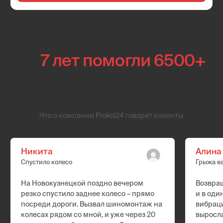
Lexus
Isuzu
Mazda
Lexus
Mazda
Aurus
УАЗ
Lada
Москвич
ГАЗ
Hyundai
Kia
Daewoo
SsangYong
BYD
Exeed
Changan
FAW
Changfeng
Geely
Chery
Lifan
Omoda
Great Wall
Zotye
Haval
JAC
Chevrolet
GM
Dodge
Ford
Chrysler
Cadillac
Jeep
Hummer