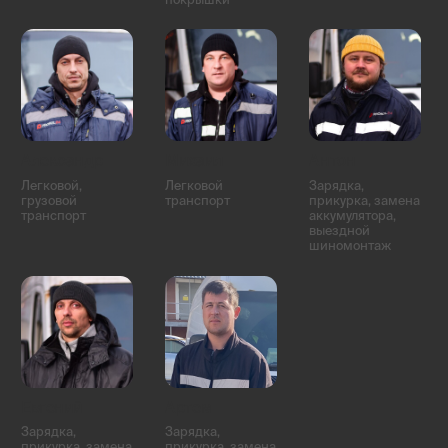
Алексеевский район
Лианозово
Алтуфьевский район
Лосиноостровский район
Бабушкинский район
Марфино
Бибирево
Марьина Роща
Бутырский район
Северный
Северное Медведково
Останкинский район
Южное Медведково
Отрадное
Ярославский район
Ростокино
Свиблово
Аэропорт
Восточное Дегунино
Беговой
Головинский район
Бескудниковский район
Дмитровский район
Войковский район
Западное Дегунино
Коптево
Сокол
Левобережный
Тимирязевский район
Молжаниновский район
Ховрино
Савёловский район
Хорошёвский район
Бирюлёво Восточное
Зябликово
Бирюлёво Западное
Москворечье-Сабурово
Братеево
Нагатино-Садовники
Даниловский район
Нагатинский Затон
Донской район
Царицыно