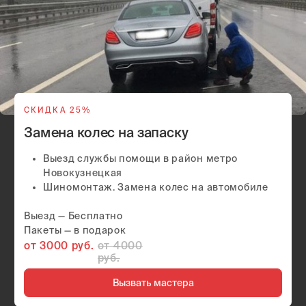
Сезонная смена шин у вас дома
или в офисе
Выезд в удобное вам место и время
Замена резины, смена шин и балансировка
Любой радиус и тип колеса
Обслуживаем легковые автомобили и
внедорожники
Скидки от 2 авто
Выезд — Бесплатно
Пакеты — в подарок
от 5 500 руб.
от 6000 руб.
Вызвать мастера
Круглосуточный
шиномонтаж - это
забота
о вашем комфорте