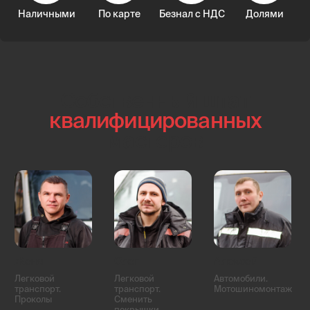
В вашем районе
минимум 2 экипажа
Специалист уже в вашем районе и выедет к вам
через 1 минуту после звонка.
ЦАО
СВАО
САО
ЮАО
ЗАО
СЗАО
ВАО
ЮВАО
ЮЗАО
Московская область
Арбат
Красносельский район
Басманный район
Мещанский район
Замоскворечье
Пресненский район
Таганский район
Хамовники
Тверской район
Якиманка