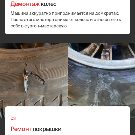
Перейти
Перейти
Все услуги
Мобильный шиномонтаж
на Новокузнецкой:
цены
Окончательная стоимость устанавливается механиком
на месте и согласовывается с клиентом. Она зависит от
сложности повреждения, объема задач, марки
автомобиля и персональной скидки
Диагностика
Проверка износа резины
Проверка герметичности шины
от 25 минут
от 1000 руб.
Замена шин