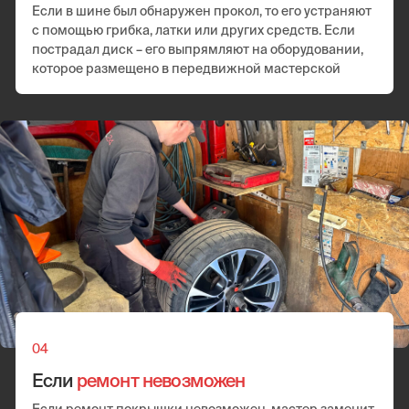
Замена датчика давления шин
Переобувка
Ремонт колеса
от 25 минут
от 3000 руб.
Установка запаски
Замена колес
Если шину нельзя починить, мастер установит
запаску
от 25 минут
от 3000 руб.
Минимальный заказ
Минимальная стоимость любых работ при заказе.
При переходе стоимости услуг за 2500₽ цена идет из
расчета по прейскуранту
от 25 минут
от 3000 руб.
Выезд за МКАД
В пределах МКАД + километраж за МКАД
от 25 минут
70 руб. за км.
Позвонить