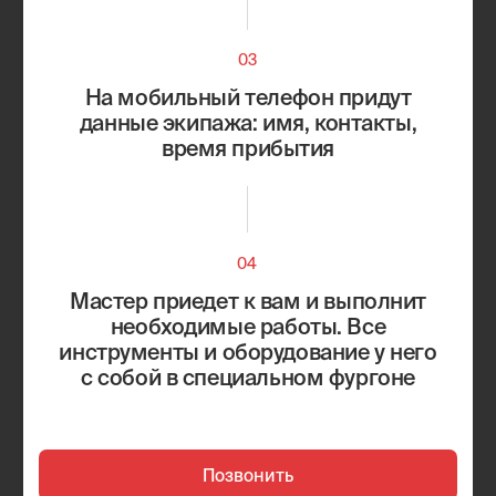
Учитываем особенности
вашего автомобиля
Работаем с большинством марок автомобилей
Европа
Япония
Россия
Корея
Китай
Америка
Alfa Romeo
Citroen
Audi
Fiat
Bentley
Jaguar
BMW
Land Rover
Mercedes-Benz
Renault
Opel
Skoda
Peugeot
Volkswagen
Porsche
Volvo
Acura
Isuzu
Daihatsu
Lexus
Honda
Mazda
Infiniti
Isuzu