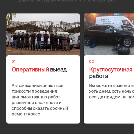
02
Демонтаж
колес
Машина аккуратно приподнимается на домкратах.
После этого мастера снимают колесо и относят его к
себе в фургон-мастерскую
03
Ремонт
покрышки
Если в шине был обнаружен прокол, то его устраняют
с помощью грибка, латки или других средств. Если
пострадал диск – его выпрямляют на оборудовании,
которое размещено в передвижной мастерской