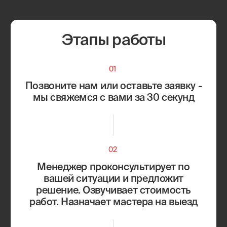
Новогиреево
Северное Измайлово
Новокосино
Соколиная Гора
Перово
Сокольники
Выхино-Жулебино
Лефортово
Капотня
Люблино
Кузьминки
Марьино
Некрасовка
Рязанский район
Нижегородский район
Текстильщики
Печатники
Южнопортовый район
Академический район
Коньково
Гагаринский район
Котловка
Зюзино
Ломоносовский район
Обручевский район
Черёмушки
Северное Бутово
Южное Бутово
Тёплый Стан
Ясенево
Балашиха
Зеленоград
Видное
Королёв
Долгопрудный‌
Красногорск
Люберцы
Реутов
Мытищи
Химки
Одинцово
Щербинка