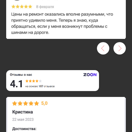
Проблемы с
автомобилем?
Позвоните нам
— мы
проконсультируем
и найдем решение