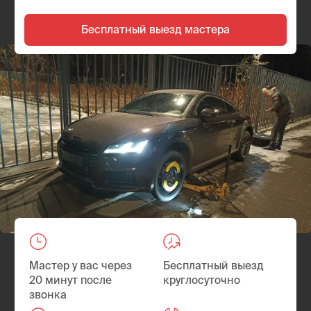
Мастер у вас через
Бесплатный выезд
20 минут после
круглосуточно
звонка
Гарантия на все
Быстрее, чем искать
работы
шиномонтаж
Главная
/
Где мы работаем
/ Выездной шиномонтаж на
Новокузнецкой