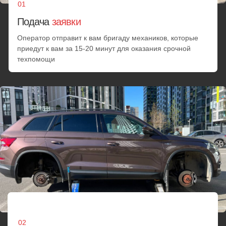
05
Комплексный
шиномонтаж
Сотрудники выполнят балансировку колёс и установят их
на автомобиль. Кроме того, они проверят давление в
шинах
Услуги
шиномонтажа
Прокол колеса
Ремонт боковых
Устране
порезов шин
Выездной шиномонтаж
Ремонт гр
оперативно исправит прокол
Восстанов
Восстановление порезов
шины с гарантией до 3 лет
радиально
любой сложности. Гарантия до
полного износа протектора
Перейти
Перейти