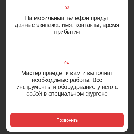
Учитываем особенности
вашего автомобиля
Работаем с большинством марок автомобилей
Европа
Япония
Россия
Корея
Китай
Америка
Alfa Romeo
Citroen
Audi
Fiat
Bentley
Jaguar
BMW
Land Rover
Mercedes-Benz
Renault
Opel
Skoda
Peugeot
Volkswagen
Porsche
Volvo
Acura
Isuzu
Daihatsu
Lexus
Honda
Mazda
Infiniti
Isuzu