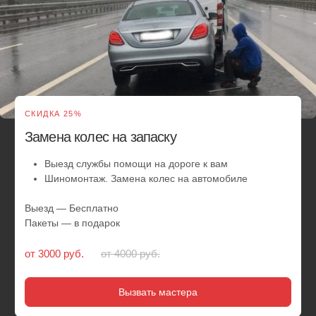
Сезонная смена шин у вас дома или
в офисе
Выезд в удобное вам место и время
Замена резины, смена шин и балансировка
Любой радиус и тип колеса
Обслуживаем легковые автомобили и внедорожники
Скидки от 2 авто
Выезд — Бесплатно
Пакеты — в подарок
от 5 500 руб.
от 6000 руб.
Вызвать мастера
Круглосуточный
шиномонтаж - это
забота о
вашем комфорте