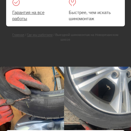
СКИДКА 25%
Ремонт прокола или пореза шины
Выезд техпомощи на Новорязанское шоссе
Шиномонтаж. При необходимости — поменяем
резину на запасную
Ремонт прокола или пореза шины на месте
Выезд — Бесплатно
Пакеты — в подарок
от 3000 руб.
от 4000 руб.
Вызвать мастера