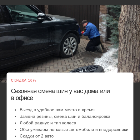
Для консультации — звоните, мы работаем 24/7
01
02
03
Оперативный
выезд
Круглосуточная
работа
Понятн
стоимо
В компании работают
Специалисты выезжают на
С помощь
высококвалифицированные
заказы без выходных и
калькулят
специалисты, качественно
праздников. Вы можете
самостоят
выполняющие ремонт
обратиться за помощью в
стоимость
автомобиля
любое время суток
Как работает
выездной
шиномонтаж
Мгновенная замена колеса прямо на Новорязанском шоссе