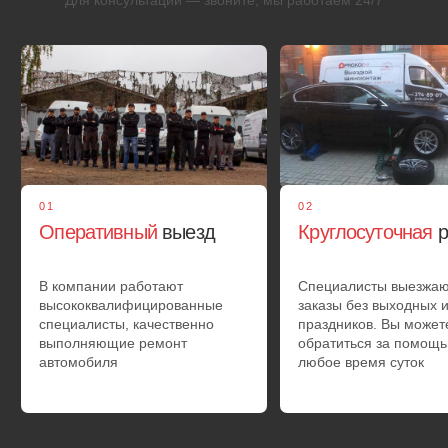
02
Диагностика
машины
По прибытию автомеханики подкачают шины, заменят
колёса либо проведут шиномонтаж
03
Техобслуживание
покрышки
Мастера приезжают на специально оборудованном
фургончике. Они устранят боковые порезы и проколы на
шинах на месте