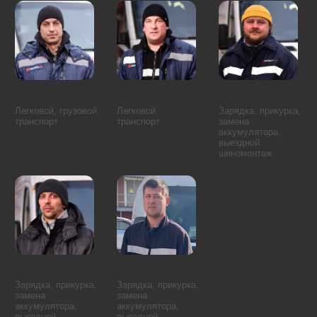
Алтуфьевский район
Лосиноостровский район
Бабушкинский район
Марфино
Бибирево
Марьина Роща
Бутырский район
Северный
Северное Медведково
Останкинский район
Южное Медведково
Отрадное
Ярославский район
Ростокино
Свиблово
Аэропорт
Восточное Дегунино
Беговой
Головинский район
Бескудниковский район
Дмитровский район
Войковский район
Западное Дегунино
Коптево
Сокол
Левобережный
Тимирязевский район
Молжаниновский район
Ховрино
Савёловский район
Хорошёвский район
Бирюлёво Восточное
Зябликово
Бирюлёво Западное
Москворечье-Сабурово
Братеево
Нагатино-Садовники
Даниловский район
Нагатинский Затон
Донской район
Царицыно
Чертаново Северное
Нагорный район