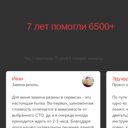
Lexus
Isuzu
Mazda
Lexus
Mazda
Aurus
УАЗ
Lada
Москвич
ГАЗ
Hyundai
Kia
Daewoo
SsangYong
BYD
Exeed
Changan
FAW
Changfeng
Geely
Chery
Lifan
Omoda
Great Wall
Zotye
Haval
JAC
Chevrolet
GM
Dodge
Ford
Chrysler
Cadillac
Jeep
Hummer