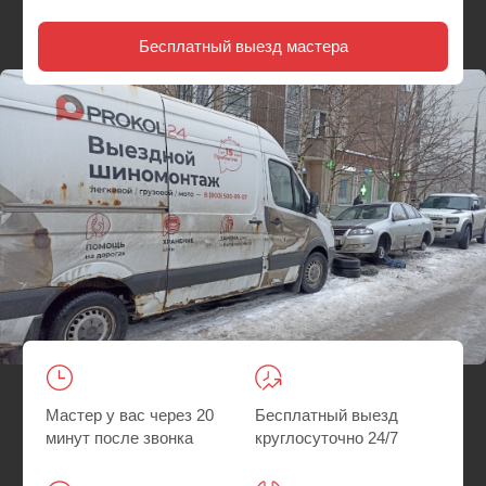
Мастер у вас через 20
Бесплатный выезд
минут после звонка
круглосуточно 24/7
Гарантия на все
Быстрее, чем искать
работы
шиномонтаж
Главная
/
Где мы работаем
/ Выездной шиномонтаж в
Подольске