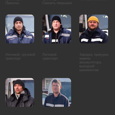
Арбат
Красносельский район
Басманный район
Мещанский район
Замоскворечье
Пресненский район
Таганский район
Хамовники
Тверской район
Якиманка
Алексеевский район
Лианозово
Алтуфьевский район
Лосиноостровский район
Бабушкинский район
Марфино
Бибирево
Марьина Роща
Бутырский район
Северный
Северное Медведково
Останкинский район
Южное Медведково
Отрадное
Ярославский район
Ростокино
Свиблово
Аэропорт
Восточное Дегунино
Беговой
Головинский район
Бескудниковский район
Дмитровский район
Войковский район
Западное Дегунино
Коптево
Сокол
Левобережный
Тимирязевский район