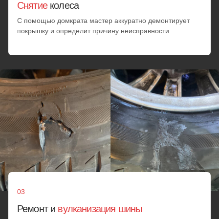
Перейти
Перейти
Все услуги
Мобильный шиномонтаж в
Подольске:
цены
Окончательная стоимость услуг устанавливается мастером
на месте ремонта и согласовывается с клиентом. Она
зависит от сложности повреждения, объема работ, марки
автомобиля и персональной скидки
Диагностика
Проверка износа резины
Проверка герметичности шины
от 25 минут
от 1000 руб.
Замена шин