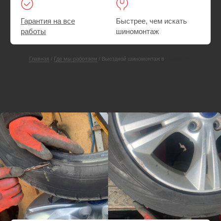
СКИДКА 25%
Ремонт прокола или пореза шины
Выезд экипажа техпомощи в
Подольск
Шиномонтаж. При необходимости — поменяем
резину на запасную
Ремонт прокола или пореза шины на месте
Выезд — Бесплатно
Пакеты — в подарок
от 3000 руб.
от 4000 руб.
Вызвать мастера