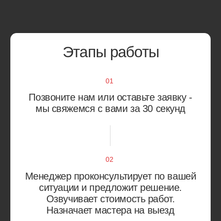
Хорошёво-Мнёвники
Южное Тушино
Богородское
Гольяново
Вешняки
Ивановское
Восточный
Измайлово
Восточное Измайлово
Косино-Ухтомский
Метрогородок
Преображенское
Новогиреево
Северное Измайлово
Новокосино
Соколиная Гора
Перово
Сокольники
Выхино-Жулебино
Лефортово
Капотня
Люблино
Кузьминки
Марьино
Некрасовка
Рязанский район
Нижегородский район
Текстильщики
Печатники
Южнопортовый район
Академический район
Коньково
Гагаринский район
Котловка
Зюзино
Ломоносовский район
Обручевский район
Черёмушки
Северное Бутово
Южное Бутово
Тёплый Стан
Ясенево