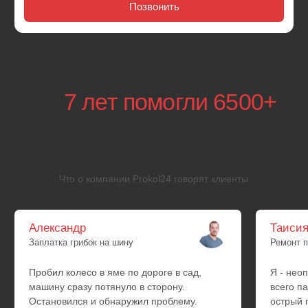
Opel
Skoda
Peugeot
Volkswagen
Porsche
Volvo
Acura
Isuzu
Daihatsu
Lexus
Honda
Mazda
Infiniti
Isuzu
Lexus
Isuzu
Mazda
Lexus
Mazda
Aurus
УАЗ
Lada
Москвич
ГАЗ
Hyundai
Kia
Daewoo
SsangYong
BYD
Exeed
Changan
FAW
Changfeng
Geely
Chery
Lifan
Omoda
Great Wall
Zotye
Haval