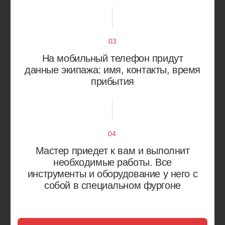
Балашиха
Зеленоград
Видное
Королёв
Долгопрудный‌
Красногорск
Люберцы
Реутов
Мытищи
Химки
Одинцово
Щербинка
Учитываем особенности
вашего автомобиля
Работаем с большинством марок автомобилей
Европа
Япония
Россия
Корея
Китай
Америка
Alfa Romeo
Citroen
Audi
Fiat
Bentley
Jaguar
BMW
Land Rover
Mercedes-Benz
Renault