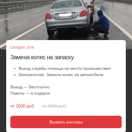
Сезонная смена шин у вас дома или
в офисе
Выезд в удобное вам место и время
Замена резины, смена шин и балансировка
Любой радиус и тип колеса
Обслуживаем легковые автомобили и внедорожники
Скидки от 2 авто
Выезд — Бесплатно
Пакеты — в подарок
от 5 500 руб.
от 6000 руб.
Вызвать мастера
Круглосуточный
шиномонтаж - это
забота о
вашем комфорте