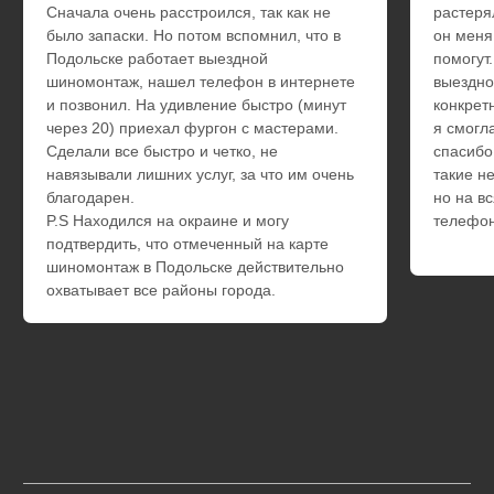
JAC
Chevrolet
GM
Dodge
Ford
Chrysler
Cadillac
Jeep
Hummer
Ответы на часто
задаваемые
вопросы