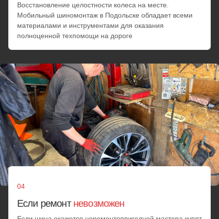
Замена датчика давления шин
Переобувка
Ремонт колеса
от 25 минут
от 3000 руб.
Установка запаски
Замена колес
Если шину нельзя починить, мастер установит
запаску
от 25 минут
от 3000 руб.
Минимальный заказ
Минимальная стоимость любых работ при заказе. При
переходе стоимости услуг за 2500₽ цена идет из
расчета по прейскуранту
от 25 минут
от 3000 руб.
Выезд за МКАД
В пределах МКАД + километраж за МКАД
от 25 минут
70 руб. за км.
Позвонить