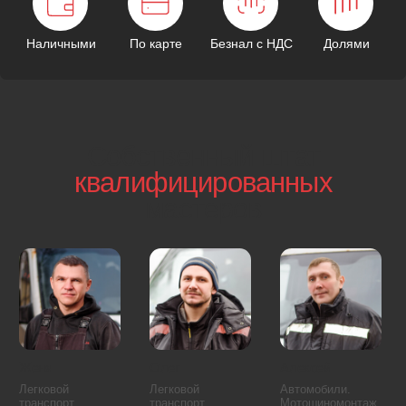
В вашем районе
минимум 2 экипажа
Специалист уже в вашем районе и выедет к вам
через 1 минуту после звонка.
ЦАО
СВАО
САО
ЮАО
ЗАО
СЗАО
ВАО
ЮВАО
ЮЗАО
Московская область