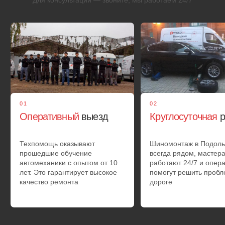
02
Снятие
колеса
С помощью домкрата мастер аккуратно демонтирует
покрышку и определит причину неисправности
03
Ремонт и
вулканизация шины
Восстановление целостности колеса на месте.
Мобильный шиномонтаж в Подольске обладает всеми
материалами и инструментами для оказания
полноценной техпомощи на дороге