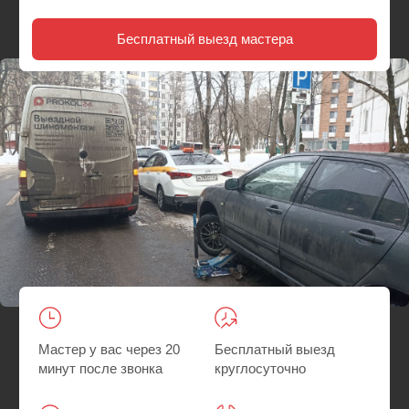
Мастер у вас через 20
Бесплатный выезд
минут после звонка
круглосуточно
Гарантия на все
Быстрее, чем искать
работы
шиномонтаж
Главная
/
Где мы работаем
/ Выездной шиномонтаж Раменки