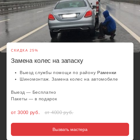
Сезонная смена шин у вас дома или
в офисе
Выезд в удобное вам место и время
Замена резины, смена шин и балансировка
Любой радиус и тип колеса
Обслуживаем легковые автомобили и внедорожники
Скидки от 2 авто
Выезд — Бесплатно
Пакеты — в подарок
от 5 500 руб.
от 6000 руб.
Вызвать мастера
Круглосуточный
шиномонтаж - это
забота о
вашем комфорте