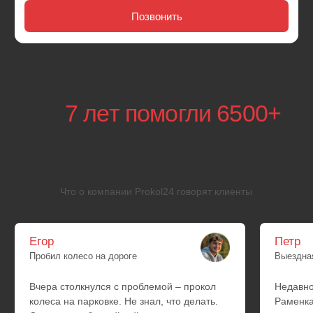
Infiniti
Isuzu
Lexus
Isuzu
Mazda
Lexus
Mazda
Aurus
УАЗ
Lada
Москвич
ГАЗ
Hyundai
Kia
Daewoo
SsangYong
BYD
Exeed
Changan
FAW
Changfeng
Geely
Chery
Lifan
Omoda
Great Wall
Zotye
Haval
JAC
Chevrolet
GM
Dodge
Ford
Chrysler
Cadillac
Jeep
Hummer