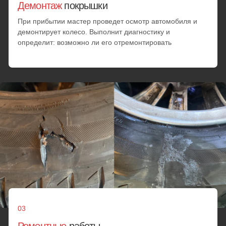
полного износа протектора
Перейти
Перейти
Все услуги
Мобильный шиномонтаж
в районе Раменки:
цены
Окончательная стоимость устанавливается механиком на
месте и согласовывается с клиентом. Она зависит от
сложности повреждения, объема задач, марки автомобиля
и персональной скидки
Диагностика
Проверка износа резины
Проверка герметичности шины
от 25 минут
от 1000 руб.