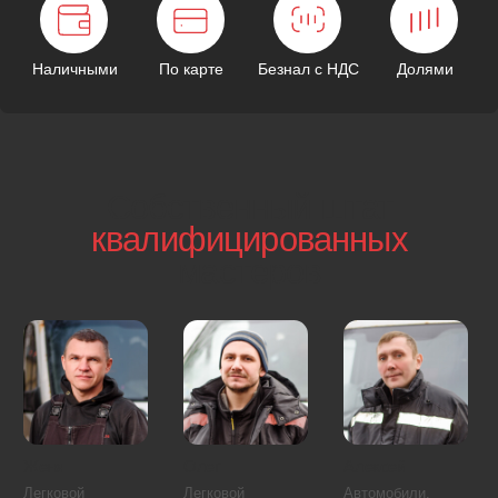
В вашем районе
минимум 2 экипажа
Специалист уже в вашем районе и выедет к вам
через 1 минуту после звонка.
ЦАО
СВАО
САО
ЮАО
ЗАО
СЗАО
ВАО
ЮВАО
ЮЗАО
Московская область
Арбат
Красносельский район
Басманный район
Мещанский район
Замоскворечье
Пресненский район
Таганский район
Хамовники