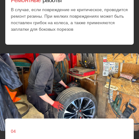
Замена шин
Замена датчика давления шин
Переобувка
Ремонт колеса
от 25 минут
от 3000 руб.
Установка запаски
Замена колес
Если шину нельзя починить, мастер установит
запаску
от 25 минут
от 3000 руб.
Минимальный заказ
Минимальная стоимость любых работ при заказе. При
переходе стоимости услуг за 2500₽ цена идет из
расчета по прейскуранту
от 25 минут
от 3000 руб.
Выезд за МКАД
В пределах МКАД + километраж за МКАД
от 25 минут
70 руб. за км.