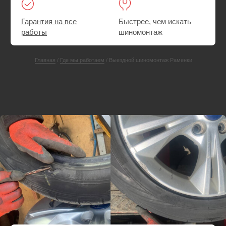
СКИДКА 25%
Ремонт прокола или пореза шины
Выезд экипажа техпомощи в
Раменки
Шиномонтаж. При необходимости — поменяем
резину на запасную
Ремонт прокола или пореза шины на месте
Выезд — Бесплатно
Пакеты — в подарок
от 3000 руб.
от 4000 руб.
Вызвать мастера