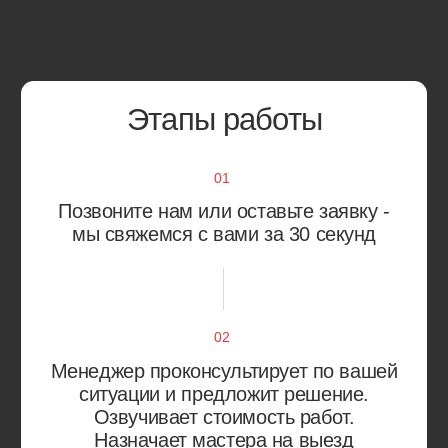
Метрогородок
Преображенское
Новогиреево
Северное Измайлово
Новокосино
Соколиная Гора
Перово
Сокольники
Выхино-Жулебино
Лефортово
Капотня
Люблино
Кузьминки
Марьино
Некрасовка
Рязанский район
Нижегородский район
Текстильщики
Печатники
Южнопортовый район
Академический район
Коньково
Гагаринский район
Котловка
Зюзино
Ломоносовский район
Обручевский район
Черёмушки
Северное Бутово
Южное Бутово
Тёплый Стан
Ясенево
Балашиха
Зеленоград
Видное
Королёв
Долгопрудный‌
Красногорск
Люберцы
Реутов
Мытищи
Химки