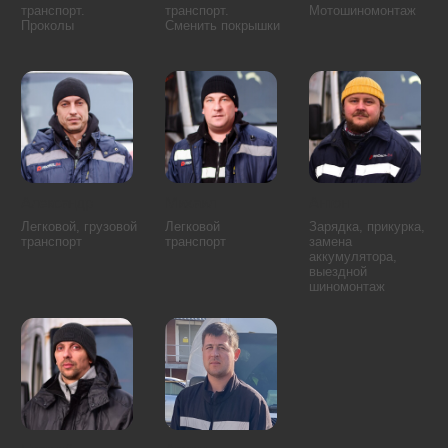
Тверской район
Якиманка
Алексеевский район
Лианозово
Алтуфьевский район
Лосиноостровский район
Бабушкинский район
Марфино
Бибирево
Марьина Роща
Бутырский район
Северный
Северное Медведково
Останкинский район
Южное Медведково
Отрадное
Ярославский район
Ростокино
Свиблово
Аэропорт
Восточное Дегунино
Беговой
Головинский район
Бескудниковский район
Дмитровский район
Войковский район
Западное Дегунино
Коптево
Сокол
Левобережный
Тимирязевский район
Молжаниновский район
Ховрино
Савёловский район
Хорошёвский район
Бирюлёво Восточное
Зябликово
Бирюлёво Западное
Москворечье-Сабурово
Братеево
Нагатино-Садовники
Даниловский район
Нагатинский Затон