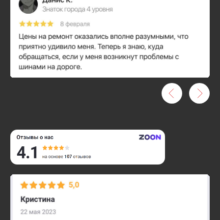
Проблемы с
автомобилем?
Позвоните
нам
— мы
проконсультируем
и найдем решение
Оператор поможет определить суть проблемы и
предложит варианты решения
+7 (495) 374-89-07