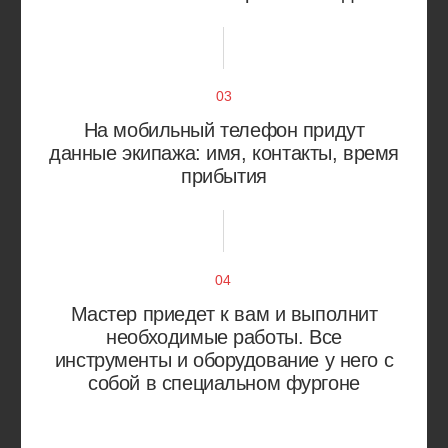
Одинцово
Щербинка
Учитываем особенности
вашего автомобиля
Работаем с большинством марок автомобилей
Европа
Япония
Россия
Корея
Китай
Америка
Alfa Romeo
Citroen
Audi
Fiat
Bentley
Jaguar
BMW
Land Rover
Mercedes-Benz
Renault
Opel
Skoda
Peugeot
Volkswagen
Porsche
Volvo
Acura
Isuzu
Daihatsu
Lexus
Honda
Mazda