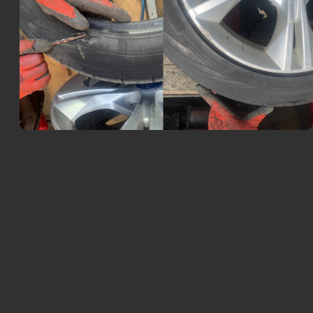
Выезд экипажа техпомощи в Реутов
Шиномонтаж. При необходимости — поменяем
резину на запасную
Ремонт прокола или пореза шины на месте
Вызвать мастера