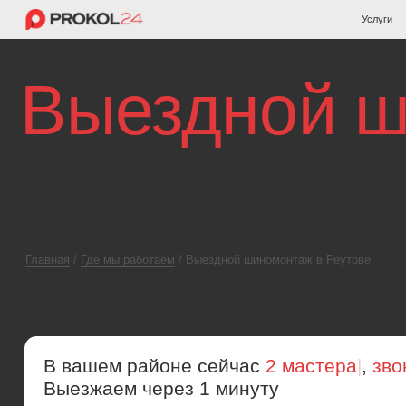
Услуги
Услуги
Цены
Цены
Выездной ши
в Реутове
Главная
/
Где мы работаем
/ Выездной шиномонтаж в Реутове
В вашем районе сейчас
2 мастера
|
,
звоните!
Выезжаем через 1 минуту
+7 (495) 374-89-07