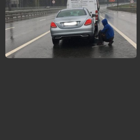
Выезд службы помощи в Реутове
Выезд в
Шиномонтаж. Замена колес на автомобиле
Замена 
Любой р
Обслужи
внедоро
Скидки о
Вызвать мастера