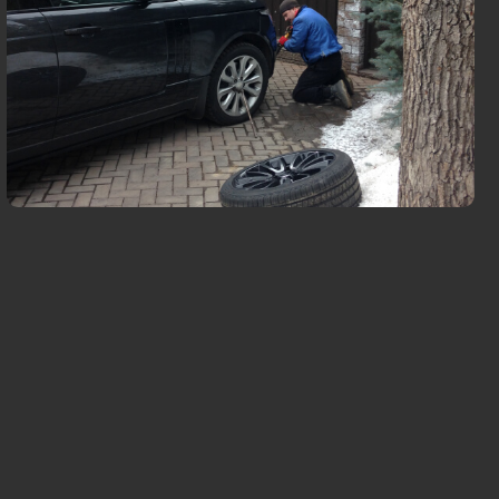
 удобное вам место и время
резины, смена шин и балансировка
адиус и тип колеса
ваем легковые автомобили и
жники
т 2 авто
Вызвать мастера