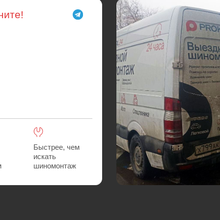
Быстрее, чем
искать
шиномонтаж