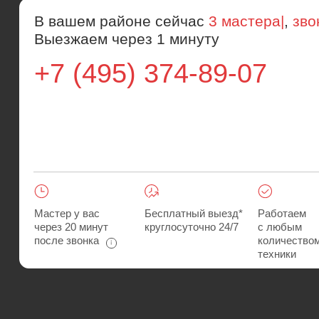
Выезжаем через 1 минуту
+7 (495) 374-89-07
Мастер у вас
Бесплатный выезд*
Работаем
через 20 минут
круглосуточно 24/7
с любым
после звонка
количеством
техники