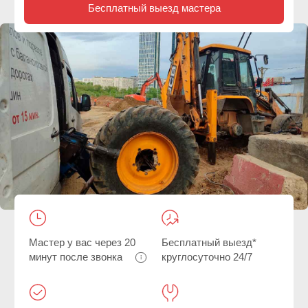
Мастер у вас через 20
Бесплатный выезд*
минут после звонка
круглосуточно 24/7
Гарантия на все
Быстрее, чем искать
работы
шиномонтаж
Главная
/
Акции и скидки
/ Договор на обслуживание вашего
автопарка