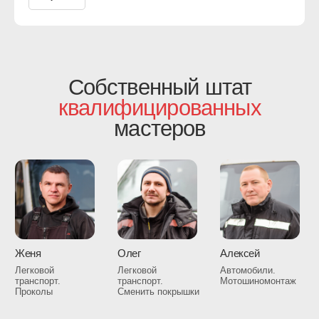
Написать в Telegram
МЕНЮ
Услуги
Цены
Вакансии
Контакты
Отзывы
О компании
Корпоративное обслуживание
Акции и скидки
Где мы работаем
КОНТАКТЫ
г. Москва, 2-я Магистральная ул. 16