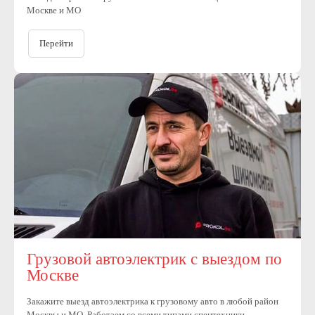
Москве и МО
Перейти
Собственный штат
квалифицированных
мастеров
Грузовой автоэлектрик с выездом по
Москве
Закажите выезд автоэлектрика к грузовому авто в любой район
Москвы и МО. Работаем со всеми типами спецтехники
Женя
Олег
Алексей