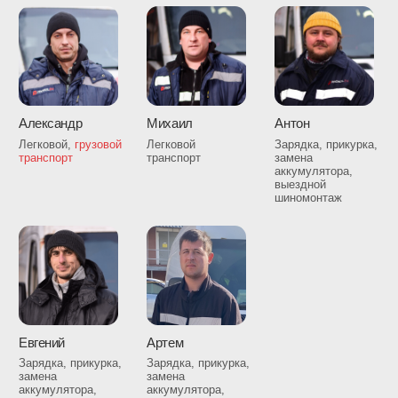
+7 (495) 374-89-07
ГРАФИК РАБОТЫ
Круглосуточно. Без выходных
Политика конфиденциальности
Услуги оказывает:
ИП Комченков Д.Ю.
ОГРНИП 317502400060355
ИНН 507560379701
© Все права защищены.
Информация на данном сайте носит исключительно
ознакомительный характер, ни при каких условиях не
является публичной офертой, определяемой
положениями Статьи 437 Гражданского кодекса РФ.
Данные на сайте могут отличаться. Актуальную
информацию уточняйте у диспетчеров. Точная цена
услуг согласовывается только с мастером на месте
проведения работ.